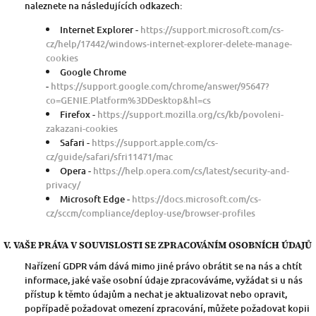
naleznete na následujících odkazech:
Internet Explorer -
https://support.microsoft.com/cs-
cz/help/17442/windows-internet-explorer-delete-manage-
cookies
Google Chrome
-
https://support.google.com/chrome/answer/95647?
co=GENIE.Platform%3DDesktop&hl=cs
Firefox -
https://support.mozilla.org/cs/kb/povoleni-
zakazani-cookies
Safari -
https://support.apple.com/cs-
cz/guide/safari/sfri11471/mac
Opera -
https://help.opera.com/cs/latest/security-and-
privacy/
Microsoft Edge -
https://docs.microsoft.com/cs-
cz/sccm/compliance/deploy-use/browser-profiles
V. VAŠE PRÁVA V SOUVISLOSTI SE ZPRACOVÁNÍM OSOBNÍCH ÚDAJŮ
Nařízení GDPR vám dává mimo jiné právo obrátit se na nás a chtít
informace, jaké vaše osobní údaje zpracováváme, vyžádat si u nás
přístup k těmto údajům a nechat je aktualizovat nebo opravit,
popřípadě požadovat omezení zpracování, můžete požadovat kopii