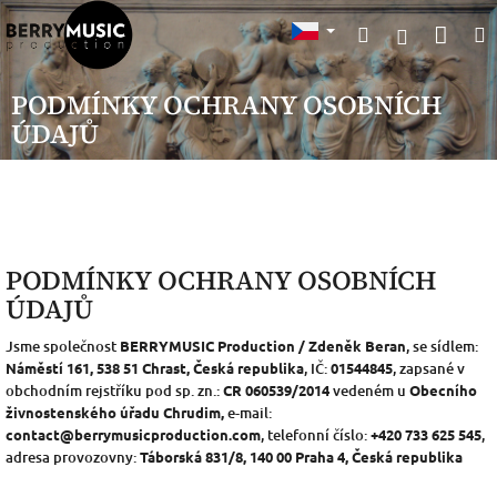
Přejít
Nák
Hledat
na
Přihlášen
obsah
koší
PODMÍNKY OCHRANY OSOBNÍCH
ÚDAJŮ
PODMÍNKY OCHRANY OSOBNÍCH
ÚDAJŮ
Jsme společnost
BERRYMUSIC Production / Zdeněk Beran
, se sídlem:
Náměstí 161, 538 51 Chrast, Česká republika
, IČ:
01544845
, zapsané v
obchodním rejstříku pod sp. zn.:
CR 060539/2014
vedeném u
Obecního
živnostenského úřadu Chrudim,
e-mail:
contact@berrymusicproduction.com
, telefonní číslo:
+420 733 625 545
,
adresa provozovny:
Táborská 831/8, 140 00 Praha 4, Česká republika