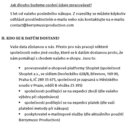
Jak dlouho budeme osobní údaje zpracovávat?
5 let od vašeho posledního nákupu. Z rozesílky se můžete kdykoliv
odhlásit prostřednictvím e-mailu nebo nás kontaktujte na e-mailu:
contact@berrymusicproduction.com
II. KDO SE K DATŮM DOSTANE?
Vaše data zůstanou u nás. Přesto pro nás pracují některé
společnosti nebo jiné osoby, které se k datům dostanou proto, že
nám pomáhají s chodem našeho e-shopu. Jsou to:
provozovatel e-shopové platformy Shoptet (společnost
Shoptet a.s., se sídlem Dvořeckého 628/8, Břevnov, 169 00,
Praha 6, IČ 289 35 675, společnost je zapsaná u Městského
soudu v Praze, oddíl B vložka 25 395)
společnosti podílející se na expedici zboží (dle vašeho
výběru při objednávce)
společnosti podílející se na expedici plateb (dle vaší
platební metody při nákupu)
poskytovatel e-mailingové služby (dle aktuálního použití
Berrymusic Production)