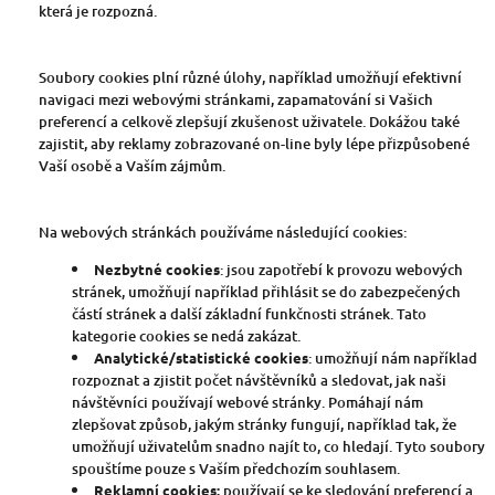
která je rozpozná.
Soubory cookies plní různé úlohy, například umožňují efektivní
navigaci mezi webovými stránkami, zapamatování si Vašich
preferencí a celkově zlepšují zkušenost uživatele. Dokážou také
zajistit, aby reklamy zobrazované on-line byly lépe přizpůsobené
Vaší osobě a Vaším zájmům.
Na webových stránkách používáme následující cookies:
Nezbytné cookies
: jsou zapotřebí k provozu webových
stránek, umožňují například přihlásit se do zabezpečených
částí stránek a další základní funkčnosti stránek. Tato
kategorie cookies se nedá zakázat.
Analytické/statistické cookies
: umožňují nám například
rozpoznat a zjistit počet návštěvníků a sledovat, jak naši
návštěvníci používají webové stránky. Pomáhají nám
zlepšovat způsob, jakým stránky fungují, například tak, že
umožňují uživatelům snadno najít to, co hledají. Tyto soubory
spouštíme pouze s Vaším předchozím souhlasem.
Reklamní cookies:
používají se ke sledování preferencí a