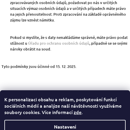
zpracovávaných osobních údajů, požadovat po nás v určitých
situacích výmaz osobních údajů a v určitých případech máte právo
na jejich přenositelnost. Proti zpracování na základě oprávněného
zájmu lze vznést námitku.
Pokud si myslíte, že s daty nenakládáme správně, máte právo podat
stížnost u
Úřadu pro ochranu osobních údajů
, případně se se svými
nároky obrátit na soud.
Tyto podmínky jsou účinné od 15. 12. 2025.
K personalizaci obsahu a reklam, poskytování funkcí
Z
sociálních médií a analýze naší návštěvnosti využíváme
á
Všeobecné obchodní podmínky
Podmínky ochrany osobních údajů
soubory cookies. Více informací
zde
.
p
a
t
Nastavení