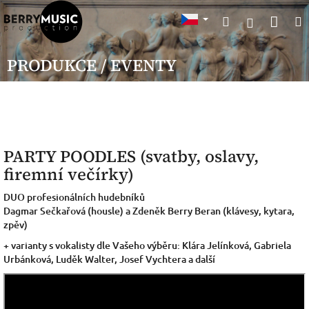
Přejít
Nák
Hledat
na
Přihlášen
obsah
koší
PRODUKCE / EVENTY
PARTY POODLES (svatby, oslavy,
firemní večírky)
DUO profesionálních hudebníků
Dagmar Sečkařová (housle) a Zdeněk Berry Beran (klávesy, kytara,
zpěv)
+ varianty s vokalisty dle Vašeho výběru: Klára Jelínková, Gabriela
Urbánková, Luděk Walter, Josef Vychtera a další