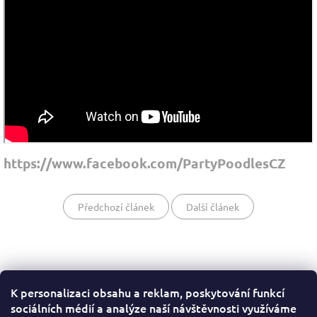
https://www.facebook.com/PartyPoodlesCZ
Předchozí článek
Další článek
K personalizaci obsahu a reklam, poskytování funkcí
Z
sociálních médií a analýze naší návštěvnosti využíváme
á
Všeobecné obchodní podmínky
Podmínky ochrany osobních údajů