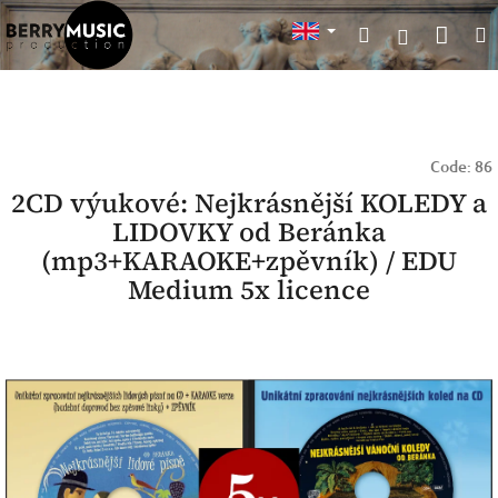
Skip
Sho
Search
to
Login
content
cart
Code:
86
2CD výukové: Nejkrásnější KOLEDY a
LIDOVKY od Beránka
(mp3+KARAOKE+zpěvník) / EDU
Medium 5x licence