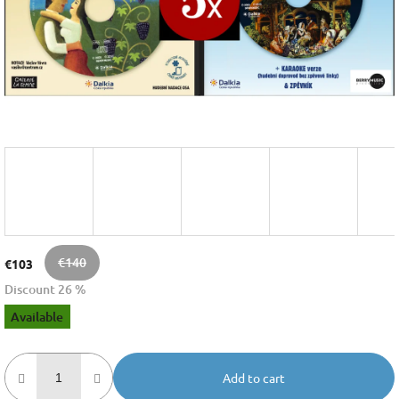
€140
€103
Discount 26 %
Measure
Available
price:
Add to cart