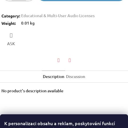
Educational & Multi-User Audio Licenses
Category
:
0.01 kg
Weight
:
ASK
Twitter
Facebook
Description
Discussion
No product's description available
K personalizaci obsahu a reklam, poskytování funkcí
F