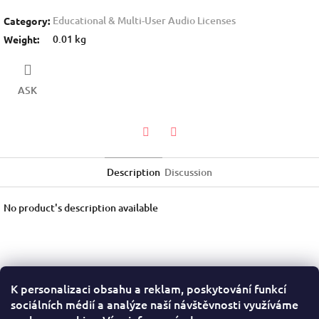
Educational & Multi-User Audio Licenses
Category
:
0.01 kg
Weight
:
ASK
Twitter
Facebook
Description
Discussion
No product's description available
K personalizaci obsahu a reklam, poskytování funkcí
F
sociálních médií a analýze naší návštěvnosti využíváme
o
Terms of Service
Privacy Policy