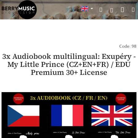
Skip
Sho
Search
to
Login
content
cart
Code:
98
3x Audiobook multilingual: Exupéry -
My Little Prince (CZ+EN+FR) / EDU
Premium 30+ License