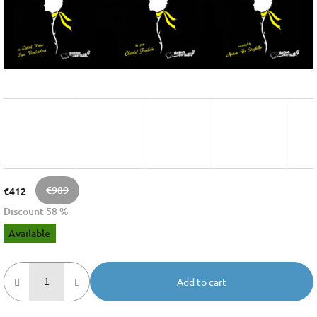
€989
€412
Discount 58 %
Measure
Available
price:
Add to cart