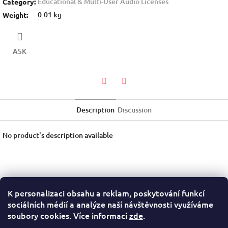
Educational & Multi-User Audio Licenses
Category
:
0.01 kg
Weight
:
ASK
Twitter
Facebook
Description
Discussion
No product's description available
K personalizaci obsahu a reklam, poskytování funkcí
F
sociálních médií a analýze naší návštěvnosti využíváme
o
Terms of Service
Privacy Policy
soubory cookies. Více informací
zde
.
o