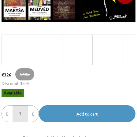
€492
€326
Discount 33 %
Measure
Available
price:
Add to cart