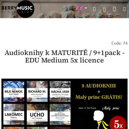
Skip
Sho
Search
to
Login
content
cart
Code:
74
Audioknihy k MATURITĚ / 9+1pack -
EDU Medium 5x licence