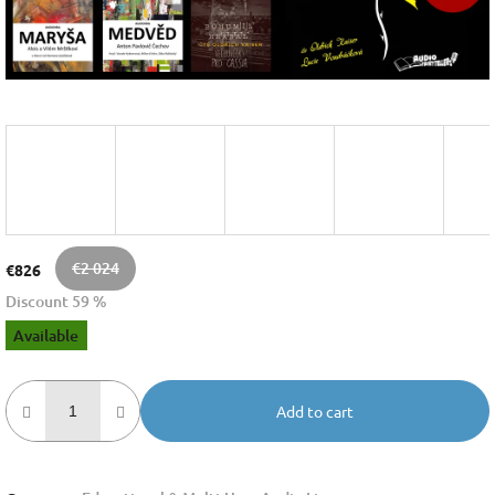
€2 024
€826
Discount 59 %
Measure
Available
price:
Add to cart