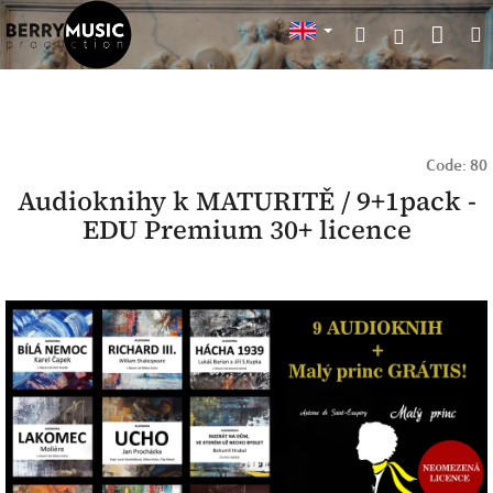
Skip
Sho
Search
to
Login
content
cart
Code:
80
Audioknihy k MATURITĚ / 9+1pack -
EDU Premium 30+ licence