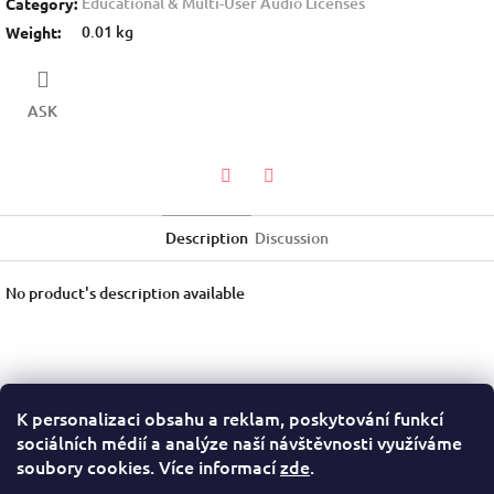
Educational & Multi-User Audio Licenses
Category
:
0.01 kg
Weight
:
ASK
Twitter
Facebook
Description
Discussion
No product's description available
K personalizaci obsahu a reklam, poskytování funkcí
F
sociálních médií a analýze naší návštěvnosti využíváme
o
Terms of Service
Privacy Policy
soubory cookies. Více informací
zde
.
o