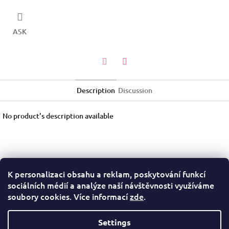
ASK
Twitter
Facebook
Description
Discussion
No product's description available
K personalizaci obsahu a reklam, poskytování funkcí
F
sociálních médií a analýze naší návštěvnosti využíváme
o
Terms of Service
Privacy Policy
soubory cookies. Více informací
zde
.
o
t
e
Settings