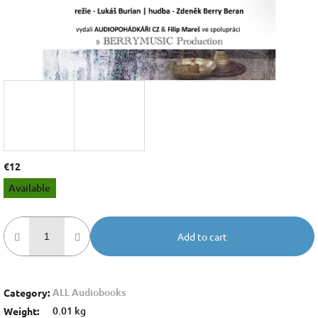
€12
Measure
Available
price:
Add to cart
ALL Audiobooks
Category
:
0.01 kg
Weight
: