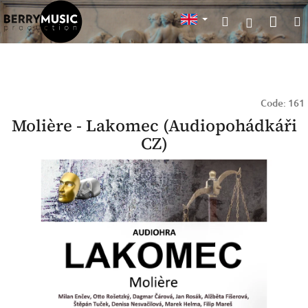
Skip
Sho
Search
to
Login
content
cart
Code:
161
Molière - Lakomec (Audiopohádkáři
CZ)